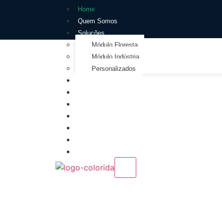
Home
Quem Somos
Soluções
Módulo Floresta
Módulo Indústria
Personalizados
Consultoria
Benefícios
Sustentabilidade
Inovação
FAQ
Contato
EN
X