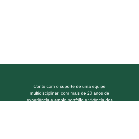
Conte com o suporte de uma equipe
multidisciplinar, com mais de 20 anos de
experiência e amplo portfólio e vivência dos
desafios do setor florestal no Brasil.