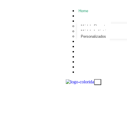
Home
Quem Somos
Soluções
Módulo Floresta
Módulo Indústria
Personalizados
Consultoria
Benefícios
Sustentabilidade
Inovação
FAQ
Contato
EN
X