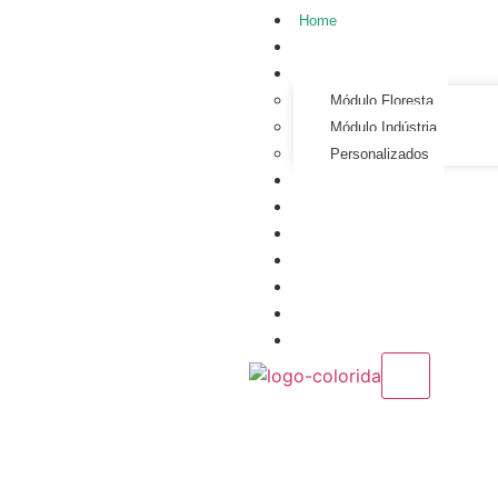
Home
Quem Somos
Soluções
Módulo Floresta
Módulo Indústria
Personalizados
Consultoria
Benefícios
Sustentabilidade
Inovação
FAQ
Contato
EN
X