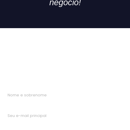
negócio!
Solicite uma demonstração
Solicite uma demonstração personalizada do Sistema
BRFLOR.
Nome:
E-mail:
Telefone/WhatsApp: