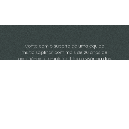
Conte com o suporte de uma equipe
multidisciplinar, com mais de 20 anos de
experiência e amplo portfólio e vivência dos
desafios do setor florestal no Brasil.
Sistema BRFLOR