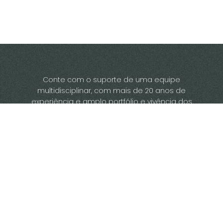
Conte com o suporte de uma equipe
multidisciplinar, com mais de 20 anos de
experiência e amplo portfólio e vivência dos
desafios do setor florestal no Brasil.
Sistema BRFLOR