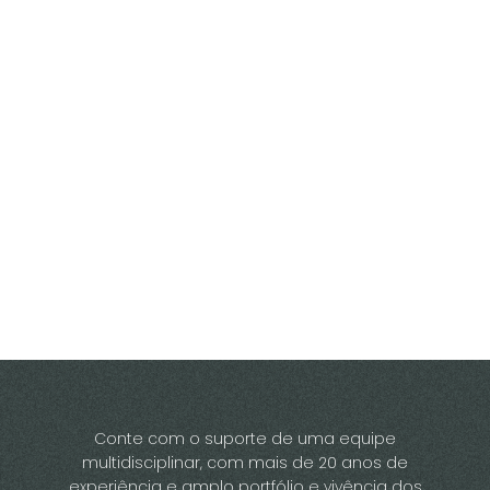
Conte com o suporte de uma equipe
multidisciplinar, com mais de 20 anos de
experiência e amplo portfólio e vivência dos